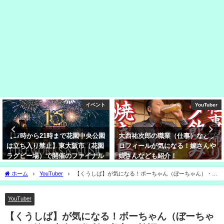
YouTuber
グルメ
大西祐次郎の職業（仕事）などプ
中村藤吉 生茶ゼリー(ゼリイ)は通
ロフィールが気になる！嫁さんや
販で買える？値段・店舗も気にな
娘さんなども紹介！
る！
ホーム
YouTuber
【くうしば】が気になる！ボーちゃん（ぼーちゃん）・
嫁・本名・住所・収入を検証！
YouTuber
【くうしば】が気になる！ボーちゃん（ぼーちゃ