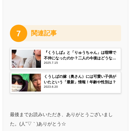
7
関連記事
『くうしば』と「りゅうちゃん」は喧嘩で
不仲になったのか？二人の今後はどうな
2025.7.15
る！
くうしばの嫁（奥さん）には可愛い子供が
いたという「最新」情報！年齢や性別は？
2023.6.20
最後までお読みいただき、ありがとうございまし
た。(人''▽｀)ありがとう☆