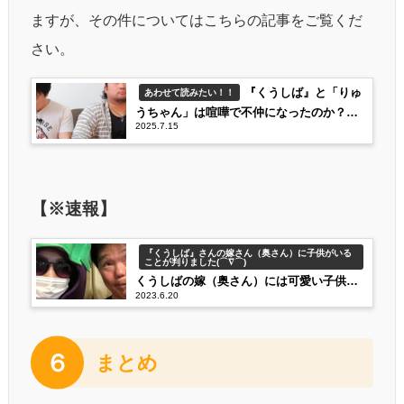
ますが、その件についてはこちらの記事をご覧くだ
さい。
『くうしば』と「りゅ
あわせて読みたい！！
うちゃん」は喧嘩で不仲になったのか？二
2025.7.15
人の今後はどうなる！
【※速報】
『くうしば』さんの嫁さん（奥さん）に子供がいる
ことが判りました(⌒∇⌒)
くうしばの嫁（奥さん）には可愛い子供が
2023.6.20
いたという「最新」情報！年齢や性別は？
６
まとめ