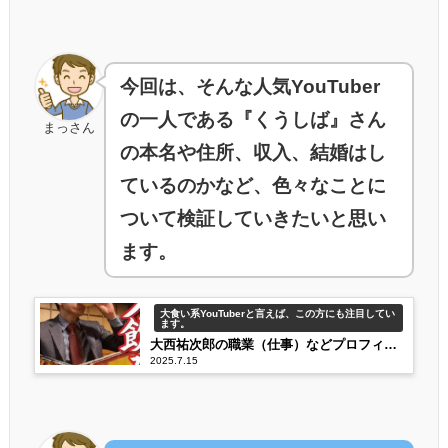
今回は、そんな人気YouTuber
の一人である『くうしば』さん
まっさん
の本名や住所、収入、結婚はし
ているのかなど、色々なことに
ついて検証していきたいと思い
ます。
大食い系YouTuberと言えば、この方にも注目してい
ます。
大西祐次郎の職業（仕事）などプロフィー
2025.7.15
ルが気になる！嫁さんや娘さんなども紹
介！