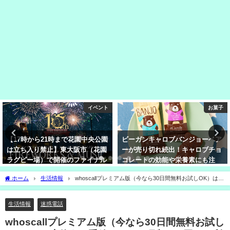
イベント
お菓子
【17時から21時まで花園中央公園
ビーガンキャロブバンジョーベア
は立ち入り禁止】東大阪市（花園
ーが売り切れ続出！キャロブチョ
ラグビー場）で開催のファイナル
コレートの効能や栄養素にも注
ファンタジーとの花火イベント
目！
ホーム
生活情報
whoscallプレミアム版（今なら30日間無料お試しOK）は一
度使うと手放せない！月額250円から利用できるのは嬉しい！
生活情報
迷惑電話
whoscallプレミアム版（今なら30日間無料お試し