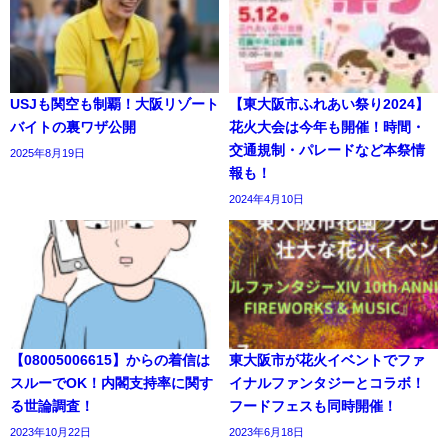
USJも関空も制覇！大阪リゾート
【東大阪市ふれあい祭り2024】
バイトの裏ワザ公開
花火大会は今年も開催！時間・
交通規制・パレードなど本祭情
2025年8月19日
報も！
2024年4月10日
【08005006615】からの着信は
東大阪市が花火イベントでファ
スルーでOK！内閣支持率に関す
イナルファンタジーとコラボ！
る世論調査！
フードフェスも同時開催！
2023年10月22日
2023年6月18日