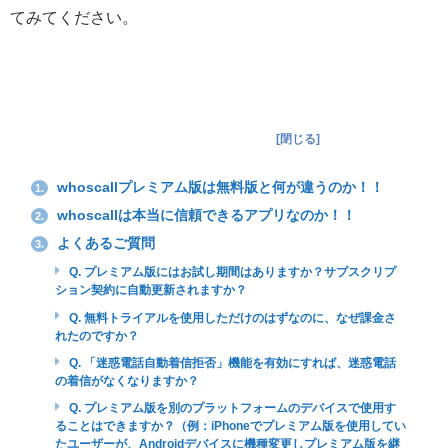
てみてください。
目次（各項目へジャンプ）
[
閉じる
]
whoscallプレミアム版は無料版と何が違うのか！！
1.
whoscallは本当に信頼できるアプリなのか！！
2.
よくあるご質問
3.
Q. プレミアム版にはお試し期間はありますか？サブスクリプ
ション契約に自動更新されますか？
Q. 無料トライアルを使用しただけのはずなのに、なぜ課金さ
れたのですか？
Q. 「迷惑電話自動着信拒否」機能を有効にすれば、迷惑電話
の着信がなくなりますか？
Q. プレミアム版を別のプラットフォームのデバイスで使用す
ることはできますか？（例：iPhoneでプレミアム版を使用してい
たユーザーが、Androidデバイスに機種変更しプレミアム版を継