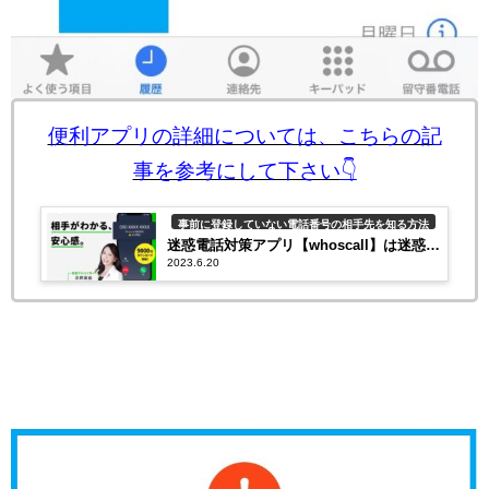
便利アプリの詳細については、こちらの記
事を参考にして下さい
👇
事前に登録していない電話番号の相手先を知る方法
迷惑電話対策アプリ【whoscall】は迷惑
2023.6.20
SMSにも対応！着信時や履歴にも未登録先
を表示！