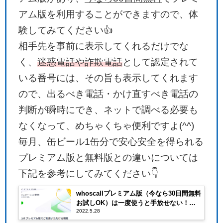
アム版を利用することができますので、体
験してみてください👍
相手先を事前に表示してくれるだけでな
く、
迷惑電話や詐欺電話
として認定されて
いる番号には、その旨も表示してくれます
ので、出るべき電話・かけ直すべき電話の
判断が瞬時にでき、ネットで調べる必要も
なくなって、めちゃくちゃ便利ですよ(^^)
毎月、缶ビール1缶分で安心安全を得られる
プレミアム版と無料版との違いについては
下記を参考にしてみてください👇
whoscallプレミアム版（今なら30日間無料
お試しOK）は一度使うと手放せない！月
2022.5.28
額250円から利用できるのは嬉しい！