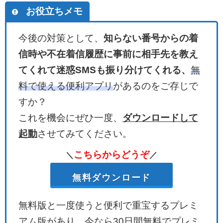
お役立ちメモ
今後の対策として、
知らない番号からの着
信時や不在着信履歴に事前に相手先を教え
てくれて迷惑SMSも振り分けてくれる、
無
料で使える便利アプリ
があるのをご存じで
すか？
これを機会にぜひ一度、
ダウンロード
して
起動
させてみてください。
こちらからどうぞ
＼
／
無料ダウンロード
無料版と一度使うと便利で重宝するプレミ
アム版があり、
今なら30日間無料
でプレミ