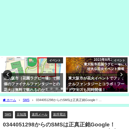
イベント
イベント
東大阪市（花園ラグビー場）で開
東大阪市が花火イベントでファイ
催のファイナルファンタジーとの
ナルファンタジーとコラボ！フー
花火は無料で観れるのか！
ドフェスも同時開催！
ホーム
SMS
0344051298からのSMSは正真正銘Google！
https://goo.gl/LHCS9Wはアクセスしても大丈夫！
SMS
豆知識
迷惑メール
迷惑電話
0344051298からのSMSは正真正銘Google！